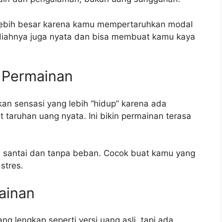
as lebih besar karena kamu mempertaruhkan modal
iahnya juga nyata dan bisa membuat kamu kaya
r Permainan
an sensasi yang lebih “hidup” karena ada
 taruhan uang nyata. Ini bikin permainan terasa
ih santai dan tanpa beban. Cocok buat kamu yang
stres.
mainan
 yang lengkap seperti versi uang asli, tapi ada