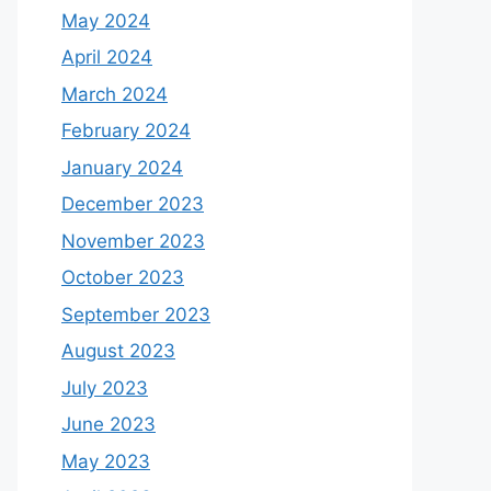
May 2024
April 2024
March 2024
February 2024
January 2024
December 2023
November 2023
October 2023
September 2023
August 2023
July 2023
June 2023
May 2023