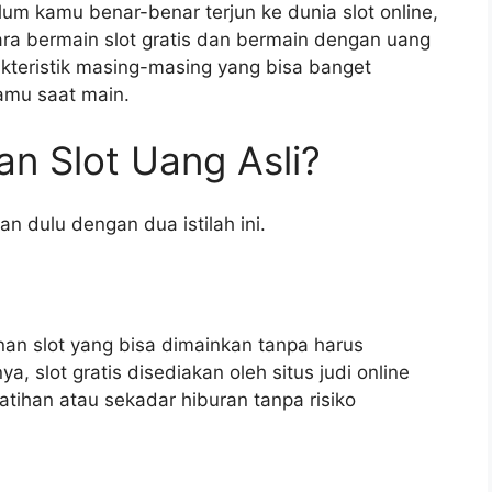
elum kamu benar-benar terjun ke dunia slot online,
ra bermain slot gratis dan bermain dengan uang
rakteristik masing-masing yang bisa banget
amu saat main.
dan Slot Uang Asli?
an dulu dengan dua istilah ini.
inan slot yang bisa dimainkan tanpa harus
, slot gratis disediakan oleh situs judi online
ihan atau sekadar hiburan tanpa risiko