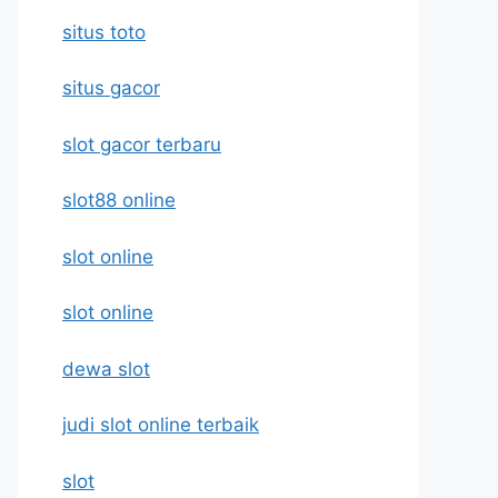
situs toto
situs gacor
slot gacor terbaru
slot88 online
slot online
slot online
dewa slot
judi slot online terbaik
slot