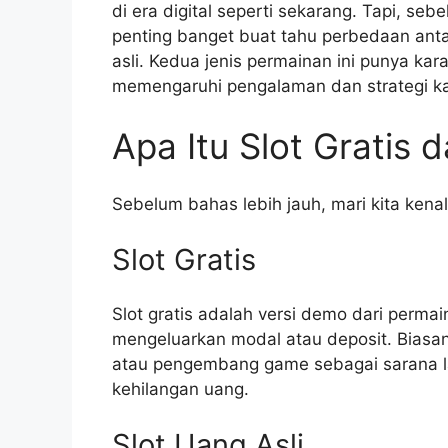
di era digital seperti sekarang. Tapi, seb
penting banget buat tahu perbedaan anta
asli. Kedua jenis permainan ini punya ka
memengaruhi pengalaman dan strategi k
Apa Itu Slot Gratis 
Sebelum bahas lebih jauh, mari kita kenal
Slot Gratis
Slot gratis adalah versi demo dari perma
mengeluarkan modal atau deposit. Biasanya
atau pengembang game sebagai sarana lat
kehilangan uang.
Slot Uang Asli