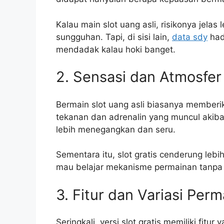
Kalau main slot uang asli, risikonya jel
sungguhan. Tapi, di sisi lain,
data sdy
had
mendadak kalau hoki banget.
2. Sensasi dan Atmosfe
Bermain slot uang asli biasanya memberik
tekanan dan adrenalin yang muncul akibat
lebih menegangkan dan seru.
Sementara itu, slot gratis cenderung leb
mau belajar mekanisme permainan tanpa 
3. Fitur dan Variasi Per
Seringkali, versi slot gratis memiliki fitur