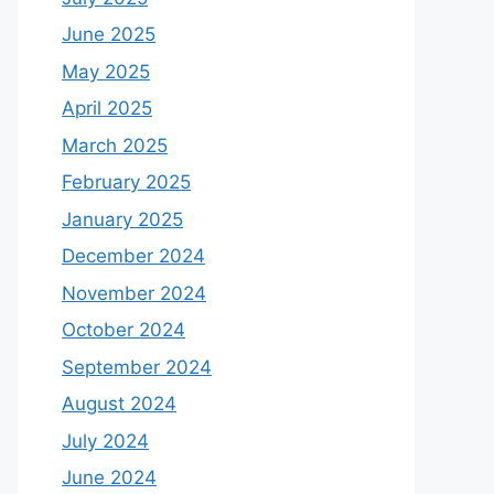
June 2025
May 2025
April 2025
March 2025
February 2025
January 2025
December 2024
November 2024
October 2024
September 2024
August 2024
July 2024
June 2024