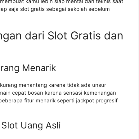
 membuat kamu lebih siap mental dan teknis saat
ap saja slot gratis sebagai sekolah sebelum
an dari Slot Gratis dan
urang Menarik
g kurang menantang karena tidak ada unsur
emain cepat bosan karena sensasi kemenangan
 beberapa fitur menarik seperti jackpot progresif
 Slot Uang Asli