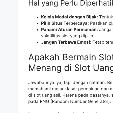
Hal yang Perlu Diperhati
Kelola Modal dengan Bijak:
Tentuk
Pilih Situs Terpercaya:
Pastikan pl
Pahami Aturan Permainan:
Jangan
volatilitas slot yang dipilih.
Jangan Terbawa Emosi:
Tetap ten
Apakah Bermain Slo
Menang di Slot Uang
Jawabannya iya, tapi dengan catatan. B
memahami dasar-dasar permainan dan men
di slot uang asli. Karena pada dasarnya,
pada RNG (Random Number Generator).