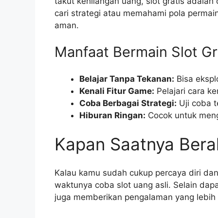
takut kehilangan uang, slot gratis adalah 
cari strategi atau memahami pola permaina
aman.
Manfaat Bermain Slot Gr
Belajar Tanpa Tekanan:
Bisa eksplo
Kenali Fitur Game:
Pelajari cara ke
Coba Berbagai Strategi:
Uji coba t
Hiburan Ringan:
Cocok untuk meng
Kapan Saatnya Beral
Kalau kamu sudah cukup percaya diri dan
waktunya coba slot uang asli. Selain dap
juga memberikan pengalaman yang lebih in