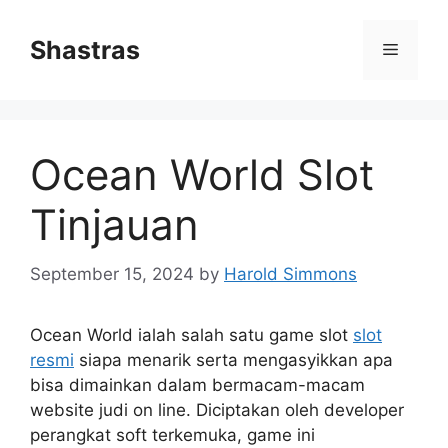
Skip
to
Shastras
Menu
content
Ocean World Slot
Tinjauan
September 15, 2024
by
Harold Simmons
Ocean World ialah salah satu game slot
slot
resmi
siapa menarik serta mengasyikkan apa
bisa dimainkan dalam bermacam-macam
website judi on line. Diciptakan oleh developer
perangkat soft terkemuka, game ini