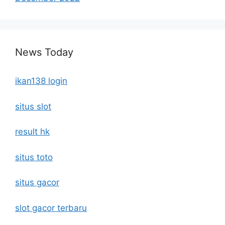
News Today
ikan138 login
situs slot
result hk
situs toto
situs gacor
slot gacor terbaru