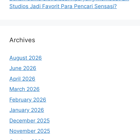
Studios Jadi Favorit Para Pencari Sensasi?
Archives
August 2026
June 2026
April 2026
March 2026
February 2026
January 2026
December 2025
November 2025