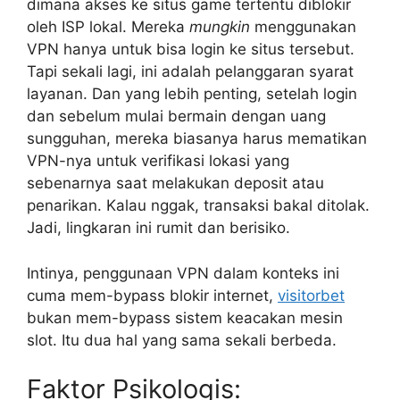
dimana akses ke situs game tertentu diblokir
oleh ISP lokal. Mereka
mungkin
menggunakan
VPN hanya untuk bisa login ke situs tersebut.
Tapi sekali lagi, ini adalah pelanggaran syarat
layanan. Dan yang lebih penting, setelah login
dan sebelum mulai bermain dengan uang
sungguhan, mereka biasanya harus mematikan
VPN-nya untuk verifikasi lokasi yang
sebenarnya saat melakukan deposit atau
penarikan. Kalau nggak, transaksi bakal ditolak.
Jadi, lingkaran ini rumit dan berisiko.
Intinya, penggunaan VPN dalam konteks ini
cuma mem-bypass blokir internet,
visitorbet
bukan mem-bypass sistem keacakan mesin
slot. Itu dua hal yang sama sekali berbeda.
Faktor Psikologis: