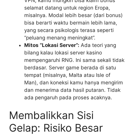
VPN, kamu mungkin bisa klaim bonus
selamat datang untuk region Eropa,
misalnya. Modal lebih besar (dari bonus)
bisa berarti waktu bermain lebih lama,
yang secara psikologis terasa seperti
“peluang menang meningkat”.
Mitos “Lokasi Server”:
Ada teori yang
bilang kalau lokasi server kasino
mempengaruhi RNG. Ini sama sekali tidak
berdasar. Server game berada di satu
tempat (misalnya, Malta atau Isle of
Man), dan koneksi kamu hanya mengirim
dan menerima data hasil putaran. Tidak
ada pengaruh pada proses acaknya.
Membalikkan Sisi
Gelap: Risiko Besar