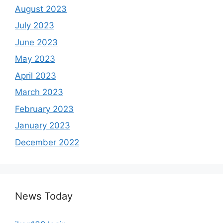
August 2023
July 2023
June 2023
May 2023
April 2023
March 2023
February 2023
January 2023
December 2022
News Today