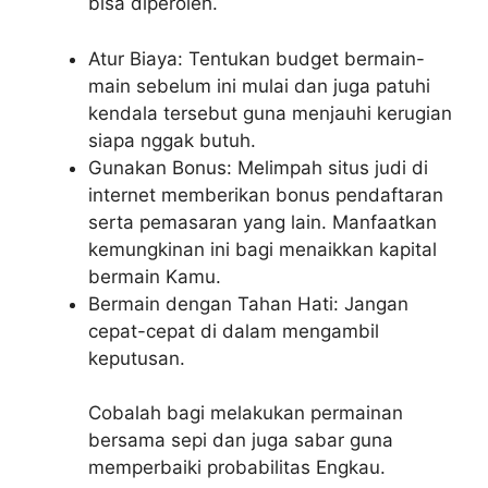
bisa diperoleh.
Atur Biaya: Tentukan budget bermain-
main sebelum ini mulai dan juga patuhi
kendala tersebut guna menjauhi kerugian
siapa nggak butuh.
Gunakan Bonus: Melimpah situs judi di
internet memberikan bonus pendaftaran
serta pemasaran yang lain. Manfaatkan
kemungkinan ini bagi menaikkan kapital
bermain Kamu.
Bermain dengan Tahan Hati: Jangan
cepat-cepat di dalam mengambil
keputusan.
Cobalah bagi melakukan permainan
bersama sepi dan juga sabar guna
memperbaiki probabilitas Engkau.