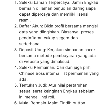
Seleksi Laman Terpercaya: Jamin Engkau
bermain di laman perjudian daring siapa
dapat dipercaya dan memiliki lisensi
resmi.
Daftar Akun: Bikin profil bersama mengisi
data yang diinginkan. Biasanya, proses
pendaftaran cukup segera dan
sederhana.
Deposit Uang: Kerjakan simpanan cocok
bersama metode pembayaran yang ada
di website yang dimaksud.
Seleksi Permainan: Cari dan juga pilih
Chinese Boss internal list permainan yang
ada.
Tentukan Judi: Atur nilai pertaruhan
sesuai serta keinginan Engkau sebelum
ini mengelilingi roll.
Mulai Bermain-Main: Tindih button