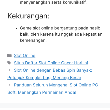
menyenangkan serta komunikatif.
Kekurangan:
Game slot online bergantung pada nasib
baik, oleh karena itu nggak ada kepastian
kemenangan.
Categories
Slot Online
Tags
Situs Daftar Slot Online Gacor Hari Ini
Slot Online dengan Bebas Spin Banyak:
Petunjuk Komplet bagi Menang Besar
Panduan Seluruh Mengenai Slot Online PG
Soft: Menangkan Permainan Anda!