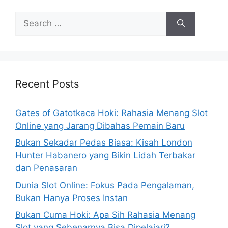
Search
for:
Recent Posts
Gates of Gatotkaca Hoki: Rahasia Menang Slot
Online yang Jarang Dibahas Pemain Baru
Bukan Sekadar Pedas Biasa: Kisah London
Hunter Habanero yang Bikin Lidah Terbakar
dan Penasaran
Dunia Slot Online: Fokus Pada Pengalaman,
Bukan Hanya Proses Instan
Bukan Cuma Hoki: Apa Sih Rahasia Menang
Slot yang Sebenarnya Bisa Dipelajari?