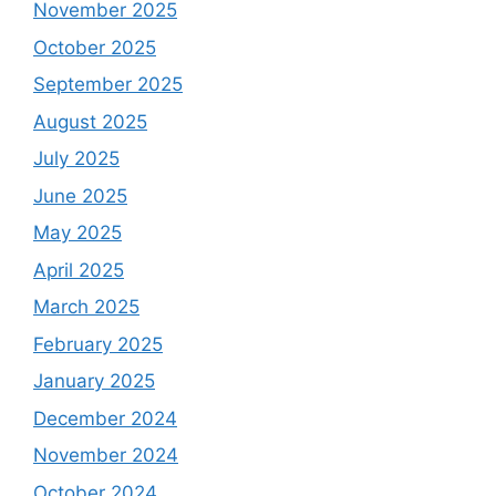
November 2025
October 2025
September 2025
August 2025
July 2025
June 2025
May 2025
April 2025
March 2025
February 2025
January 2025
December 2024
November 2024
October 2024