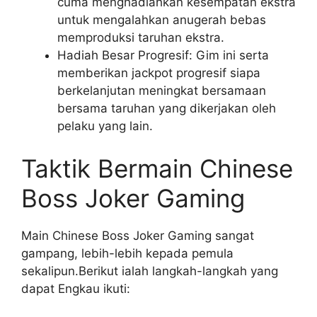
cuma menghadiahkan kesempatan ekstra
untuk mengalahkan anugerah bebas
memproduksi taruhan ekstra.
Hadiah Besar Progresif: Gim ini serta
memberikan jackpot progresif siapa
berkelanjutan meningkat bersamaan
bersama taruhan yang dikerjakan oleh
pelaku yang lain.
Taktik Bermain Chinese
Boss Joker Gaming
Main Chinese Boss Joker Gaming sangat
gampang, lebih-lebih kepada pemula
sekalipun.Berikut ialah langkah-langkah yang
dapat Engkau ikuti: