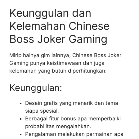
Keunggulan dan
Kelemahan Chinese
Boss Joker Gaming
Mirip halnya gim lainnya, Chinese Boss Joker
Gaming punya keistimewaan dan juga
kelemahan yang butuh diperhitungkan:
Keunggulan:
Desain grafis yang menarik dan tema
siapa spesial.
Berbagai fitur bonus apa memperbaiki
probabilitas mengalahkan.
Pengalaman melakukan permainan apa