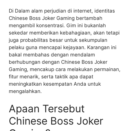
Di Dalam alam perjudian di internet, identitas
Chinese Boss Joker Gaming bertambah
mengambil konsentrasi. Gim ini bukanlah
sekedar memberikan kebahagiaan, akan tetapi
juga probabilitas besar untuk sekumpulan
pelaku guna mencapai kejayaan. Karangan ini
bakal membahas dengan mendalam
berhubungan dengan Chinese Boss Joker
Gaming, mencakup cara melakukan permainan,
fitur menarik, serta taktik apa dapat
meningkatkan kesempatan Anda untuk
mengalahkan.
Apaan Tersebut
Chinese Boss Joker