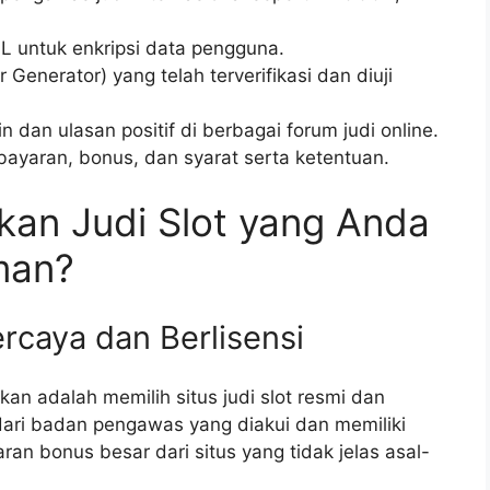
 untuk enkripsi data pengguna.
erator) yang telah terverifikasi dan diuji
 dan ulasan positif di berbagai forum judi online.
ayaran, bonus, dan syarat serta ketentuan.
an Judi Slot yang Anda
man?
ercaya dan Berlisensi
an adalah memilih situs judi slot resmi dan
n dari badan pengawas yang diakui dan memiliki
ran bonus besar dari situs yang tidak jelas asal-