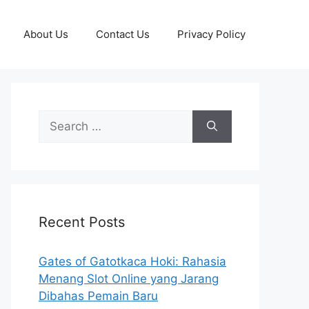
About Us
Contact Us
Privacy Policy
Search
for:
Recent Posts
Gates of Gatotkaca Hoki: Rahasia
Menang Slot Online yang Jarang
Dibahas Pemain Baru