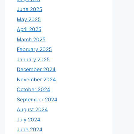
June 2025
May 2025
April 2025
March 2025
February 2025
January 2025
December 2024
November 2024
October 2024
September 2024
August 2024
July 2024
June 2024