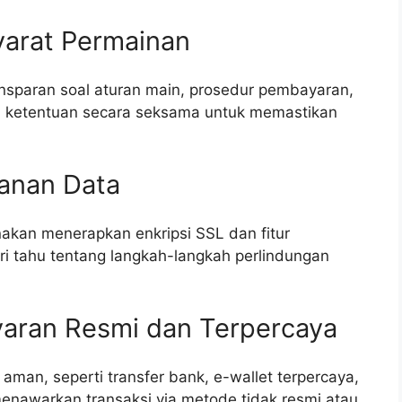
yarat Permainan
nsparan soal aturan main, prosedur pembayaran,
n ketentuan secara seksama untuk memastikan
anan Data
nakan menerapkan enkripsi SSL dan fitur
i tahu tentang langkah-langkah perlindungan
aran Resmi dan Terpercaya
man, seperti transfer bank, e-wallet terpercaya,
 menawarkan transaksi via metode tidak resmi atau