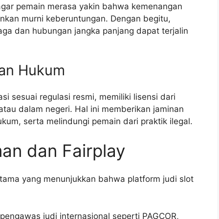
g agar pemain merasa yakin bahwa kemenangan
ainkan murni keberuntungan. Dengan begitu,
aga dan hubungan jangka panjang dapat terjalin
nan Hukum
i sesuai regulasi resmi, memiliki lisensi dari
atau dalam negeri. Hal ini memberikan jaminan
um, serta melindungi pemain dari praktik ilegal.
man dan Fairplay
i utama yang menunjukkan bahwa platform judi slot
a pengawas judi internasional seperti PAGCOR,