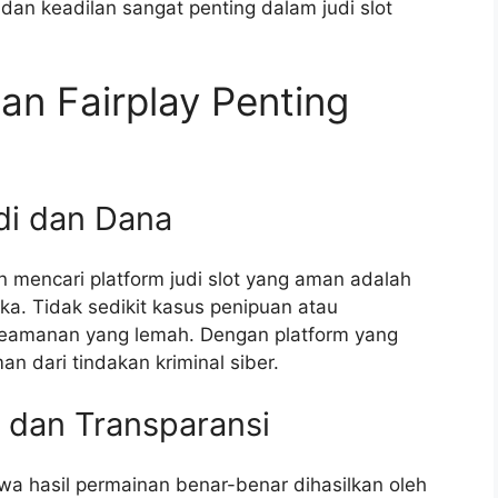
dan keadilan sangat penting dalam judi slot
n Fairplay Penting
adi dan Dana
mencari platform judi slot yang aman adalah
ka. Tidak sedikit kasus penipuan atau
keamanan yang lemah. Dengan platform yang
n dari tindakan kriminal siber.
 dan Transparansi
a hasil permainan benar-benar dihasilkan oleh