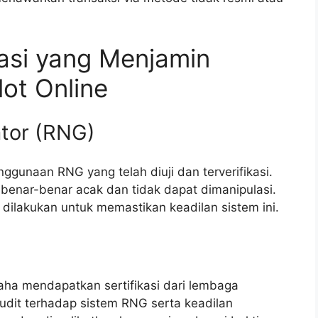
asi yang Menjamin
lot Online
tor (RNG)
penggunaan RNG yang telah diuji dan terverifikasi.
benar-benar acak dan tidak dapat dimanipulasi.
 dilakukan untuk memastikan keadilan sistem ini.
saha mendapatkan sertifikasi dari lembaga
dit terhadap sistem RNG serta keadilan