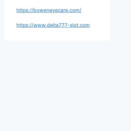
https://boweneyecare.com/
https://www.delta777-slot.com