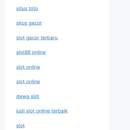
situs toto
situs gacor
slot gacor terbaru
slot88 online
slot online
slot online
dewa slot
judi slot online terbaik
slot