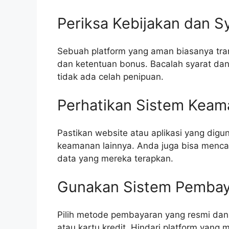
Periksa Kebijakan dan S
Sebuah platform yang aman biasanya tra
dan ketentuan bonus. Bacalah syarat da
tidak ada celah penipuan.
Perhatikan Sistem Keam
Pastikan website atau aplikasi yang digu
keamanan lainnya. Anda juga bisa mencar
data yang mereka terapkan.
Gunakan Sistem Pembay
Pilih metode pembayaran yang resmi dan a
atau kartu kredit. Hindari platform yang