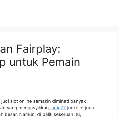
an Fairplay:
p untuk Pemain
 judi slot online semakin diminati banyak
ran yang mengasyikkan,
odin77
judi slot juga
besar. Namun, di balik keseruan itu,