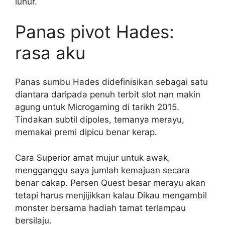
luhur.
Panas pivot Hades:
rasa aku
Panas sumbu Hades didefinisikan sebagai satu
diantara daripada penuh terbit slot nan makin
agung untuk Microgaming di tarikh 2015.
Tindakan subtil dipoles, temanya merayu,
memakai premi dipicu benar kerap.
Cara Superior amat mujur untuk awak,
mengganggu saya jumlah kemajuan secara
benar cakap. Persen Quest besar merayu akan
tetapi harus menjijikkan kalau Dikau mengambil
monster bersama hadiah tamat terlampau
bersilaju.