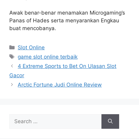
Awak benar-benar menamakan Microgaming’s
Panas of Hades serta menyarankan Engkau
buat mencobanya.
Categories
Slot Online
Tags
game slot online terbaik
4 Extreme Sports to Bet On Ulasan Slot
Gacor
Arctic Fortune Judi Online Review
Search
for: