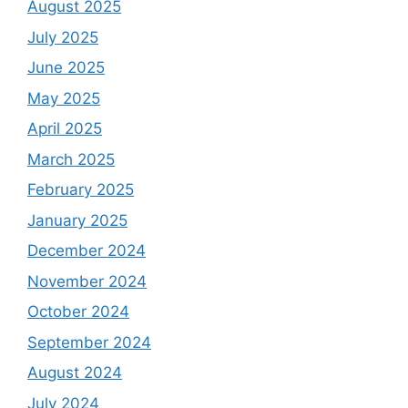
August 2025
July 2025
June 2025
May 2025
April 2025
March 2025
February 2025
January 2025
December 2024
November 2024
October 2024
September 2024
August 2024
July 2024