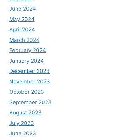
June 2024
May 2024
April 2024
March 2024
February 2024
January 2024
December 2023
November 2023
October 2023
September 2023
August 2023
July 2023
June 2023