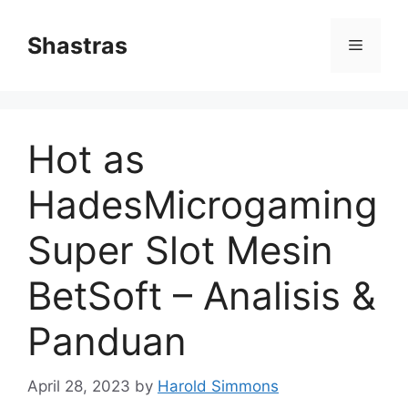
Skip
to
Shastras
Menu
content
Hot as
HadesMicrogaming
Super Slot Mesin
BetSoft – Analisis &
Panduan
April 28, 2023
by
Harold Simmons