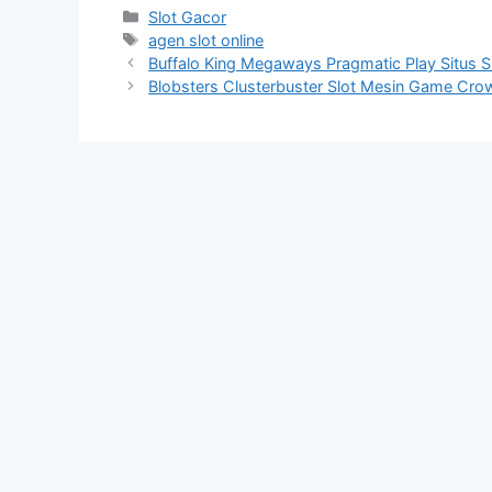
Categories
Slot Gacor
Tags
agen slot online
Buffalo King Megaways Pragmatic Play Situs S
Blobsters Clusterbuster Slot Mesin Game Cro