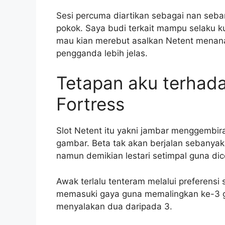
Sesi percuma diartikan sebagai nan seb
pokok. Saya budi terkait mampu selaku k
mau kian merebut asalkan Netent menana
pengganda lebih jelas.
Tetapan aku terhadap
Fortress
Slot Netent itu yakni jambar menggembir
gambar. Beta tak akan berjalan sebanya
namun demikian lestari setimpal guna di
Awak terlalu tenteram melalui preferens
memasuki gaya guna memalingkan ke-3 g
menyalakan dua daripada 3.