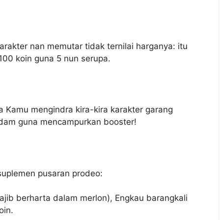
rakter nan memutar tidak ternilai harganya: itu
100 koin guna 5 nun serupa.
la Kamu mengindra kira-kira karakter garang
pendam guna mencampurkan booster!
 suplemen pusaran prodeo:
ajib berharta dalam merlon), Engkau barangkali
oin.