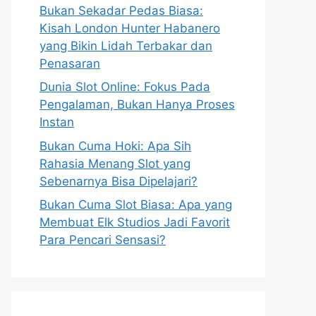
Bukan Sekadar Pedas Biasa:
Kisah London Hunter Habanero
yang Bikin Lidah Terbakar dan
Penasaran
Dunia Slot Online: Fokus Pada
Pengalaman, Bukan Hanya Proses
Instan
Bukan Cuma Hoki: Apa Sih
Rahasia Menang Slot yang
Sebenarnya Bisa Dipelajari?
Bukan Cuma Slot Biasa: Apa yang
Membuat Elk Studios Jadi Favorit
Para Pencari Sensasi?