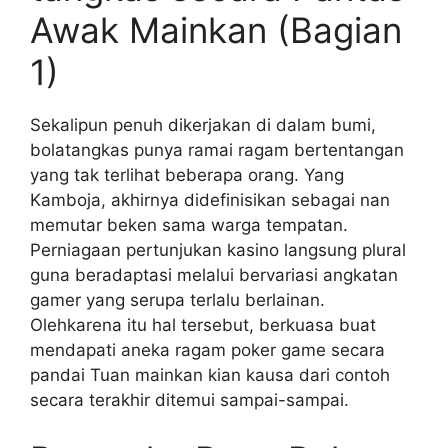
Awak Mainkan (Bagian
1)
Sekalipun penuh dikerjakan di dalam bumi,
bolatangkas punya ramai ragam bertentangan
yang tak terlihat beberapa orang. Yang
Kamboja, akhirnya didefinisikan sebagai nan
memutar beken sama warga tempatan.
Perniagaan pertunjukan kasino langsung plural
guna beradaptasi melalui bervariasi angkatan
gamer yang serupa terlalu berlainan.
Olehkarena itu hal tersebut, berkuasa buat
mendapati aneka ragam poker game secara
pandai Tuan mainkan kian kausa dari contoh
secara terakhir ditemui sampai-sampai.