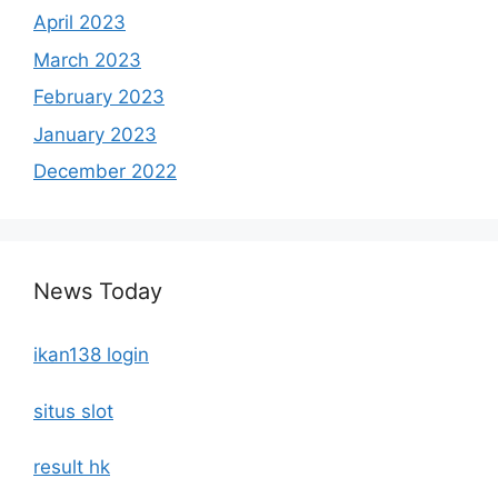
April 2023
March 2023
February 2023
January 2023
December 2022
News Today
ikan138 login
situs slot
result hk