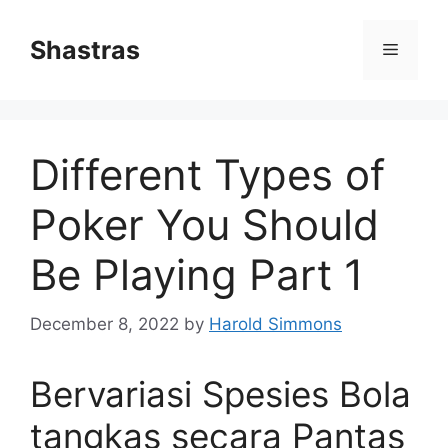
Skip
to
Shastras
Menu
content
Different Types of
Poker You Should
Be Playing Part 1
December 8, 2022
by
Harold Simmons
Bervariasi Spesies Bola
tangkas secara Pantas