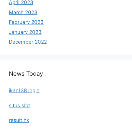
April 2023
March 2023
February 2023
January 2023
December 2022
News Today
ikan138 login
situs slot
result hk