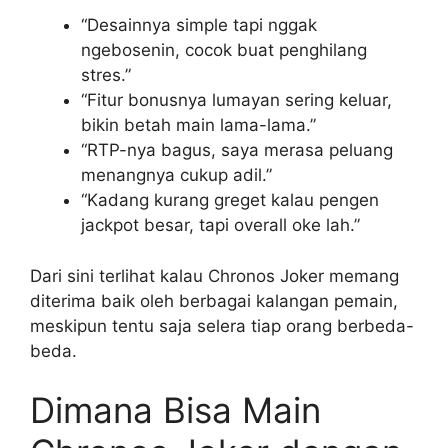
“Desainnya simple tapi nggak
ngebosenin, cocok buat penghilang
stres.”
“Fitur bonusnya lumayan sering keluar,
bikin betah main lama-lama.”
“RTP-nya bagus, saya merasa peluang
menangnya cukup adil.”
“Kadang kurang greget kalau pengen
jackpot besar, tapi overall oke lah.”
Dari sini terlihat kalau Chronos Joker memang
diterima baik oleh berbagai kalangan pemain,
meskipun tentu saja selera tiap orang berbeda-
beda.
Dimana Bisa Main