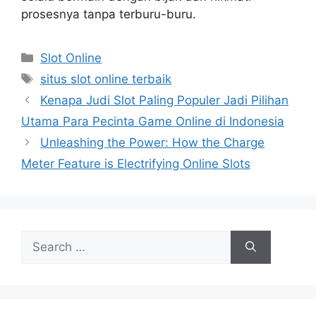
prosesnya tanpa terburu-buru.
Categories
Slot Online
Tags
situs slot online terbaik
Kenapa Judi Slot Paling Populer Jadi Pilihan
Utama Para Pecinta Game Online di Indonesia
Unleashing the Power: How the Charge
Meter Feature is Electrifying Online Slots
Search
for: