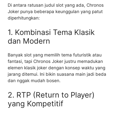
Di antara ratusan judul slot yang ada, Chronos
Joker punya beberapa keunggulan yang patut
diperhitungkan:
1. Kombinasi Tema Klasik
dan Modern
Banyak slot yang memilih tema futuristik atau
fantasi, tapi Chronos Joker justru memadukan
elemen klasik joker dengan konsep waktu yang
jarang ditemui. Ini bikin suasana main jadi beda
dan nggak mudah bosen.
2. RTP (Return to Player)
yang Kompetitif