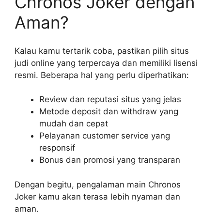
Chronos Joker dengan
Aman?
Kalau kamu tertarik coba, pastikan pilih situs
judi online yang terpercaya dan memiliki lisensi
resmi. Beberapa hal yang perlu diperhatikan:
Review dan reputasi situs yang jelas
Metode deposit dan withdraw yang
mudah dan cepat
Pelayanan customer service yang
responsif
Bonus dan promosi yang transparan
Dengan begitu, pengalaman main Chronos
Joker kamu akan terasa lebih nyaman dan
aman.