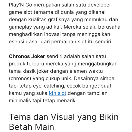
Play’N Go merupakan salah satu developer
game slot ternama di dunia yang dikenal
dengan kualitas grafisnya yang memukau dan
gameplay yang adiktif. Mereka selalu berusaha
menghadirkan inovasi tanpa meninggalkan
esensi dasar dari permainan slot itu sendiri.
Chronos Joker
sendiri adalah salah satu
produk terbaru mereka yang menggabungkan
tema klasik joker dengan elemen waktu
(chronos) yang cukup unik. Desainnya simpel
tapi tetap eye-catching, cocok banget buat
kamu yang suka
idn slot
dengan tampilan
minimalis tapi tetap menarik.
Tema dan Visual yang Bikin
Betah Main