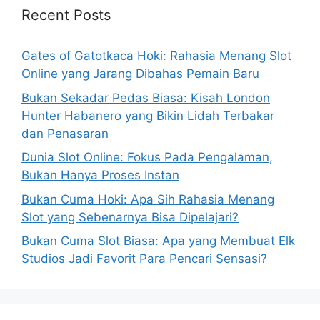
Recent Posts
Gates of Gatotkaca Hoki: Rahasia Menang Slot
Online yang Jarang Dibahas Pemain Baru
Bukan Sekadar Pedas Biasa: Kisah London
Hunter Habanero yang Bikin Lidah Terbakar
dan Penasaran
Dunia Slot Online: Fokus Pada Pengalaman,
Bukan Hanya Proses Instan
Bukan Cuma Hoki: Apa Sih Rahasia Menang
Slot yang Sebenarnya Bisa Dipelajari?
Bukan Cuma Slot Biasa: Apa yang Membuat Elk
Studios Jadi Favorit Para Pencari Sensasi?